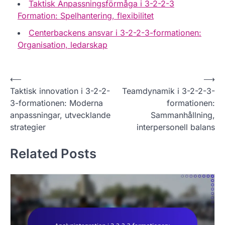
Taktisk Anpassningsförmåga i 3-2-2-3
Formation: Spelhantering, flexibilitet
Centerbackens ansvar i 3-2-2-3-formationen:
Organisation, ledarskap
P
⟵
⟶
Taktisk innovation i 3-2-2-
Teamdynamik i 3-2-2-3-
o
3-formationen: Moderna
formationen:
s
anpassningar, utvecklande
Sammanhållning,
t
strategier
interpersonell balans
n
Related Posts
a
v
i
g
a