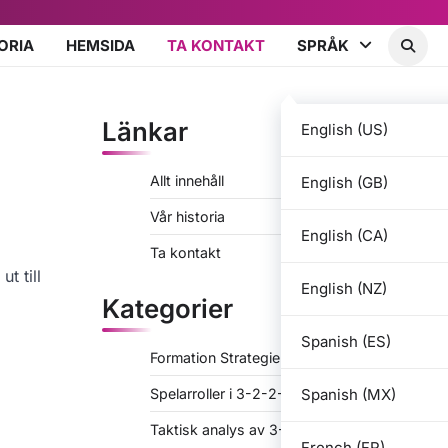
ORIA
HEMSIDA
TA KONTAKT
SPRÅK
Länkar
English (US)
Allt innehåll
English (GB)
Vår historia
English (CA)
Ta kontakt
t till
English (NZ)
Kategorier
Spanish (ES)
Formation Strategier för 3-2-2-3
Spanish (MX)
Spelarroller i 3-2-2-3
Taktisk analys av 3-2-2-3
French (FR)