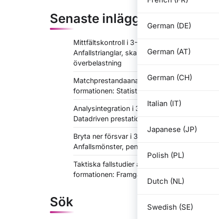
Senaste inlägg
German (DE)
Mittfältskontroll i 3-2-2-3-formationen:
German (AT)
Anfallstrianglar, skapande av
överbelastning
German (CH)
Matchprestandaanalys i 3-2-2-3-
formationen: Statistik, spelarbidrag
Italian (IT)
Analysintegration i 3-2-2-3-formationen:
Datadriven prestationsförbättring
Japanese (JP)
Bryta ner försvar i 3-2-2-3 formationen:
Anfallsmönster, penetrationsmetoder
Polish (PL)
Taktiska fallstudier av 3-2-2-3-
formationen: Framgångar, lärdomar
Dutch (NL)
Sök
Swedish (SE)