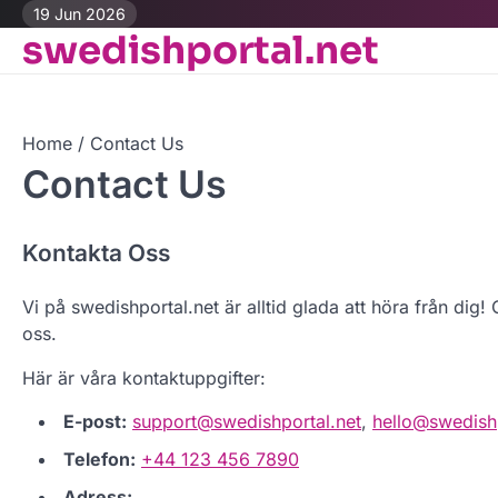
Skip
19 Jun 2026
swedishportal.net
to
content
Home
Contact Us
Contact Us
Kontakta Oss
Vi på swedishportal.net är alltid glada att höra från dig! 
oss.
Här är våra kontaktuppgifter:
E-post:
support@swedishportal.net
,
hello@swedishp
Telefon:
+44 123 456 7890
Adress: